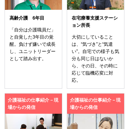
高齢介護 6年目
在宅療養支援ステーシ
ョン所長
「自分は介護職員だ」
と自覚した3年目の覚
大切にしていること
醒。負けず嫌いで成長
は、“気づき”と“気遣
し、ユニットリーダー
い”。自宅での様子も気
として踏み出す。
分も同じ日はないか
ら、その日、その時に
応じて臨機応変に対
応。
介護福祉の仕事紹介－現
介護福祉の仕事紹介－現
場からの発信
場からの発信